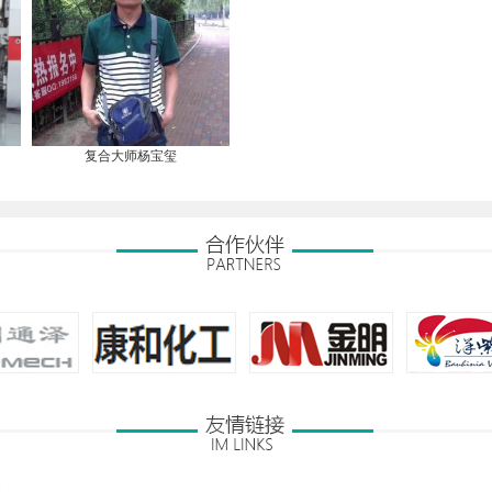
复合大师杨宝玺
客