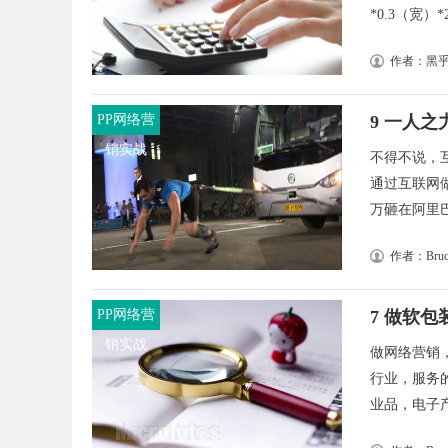
*0.3（宽）*
作者：黑
PP网络营
9 一人
销实战
不得不说，
通过互联网
万砸在阿里巴巴
作者：Bruc
PP网络营
7 做软
销实战
做网络营销
行业，服务
业品，电子产