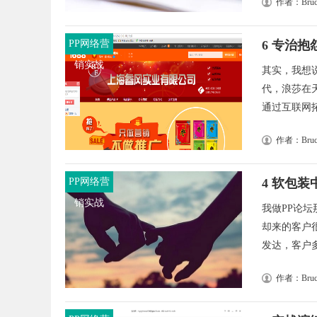
作者：Bruc
PP网络营
6 专治
销实战
其实，我想
代，浪莎在
通过互联网拓
作者：Bruc
PP网络营
4 软包
销实战
我做PP论
却来的客户
发达，客户多
作者：Bruc