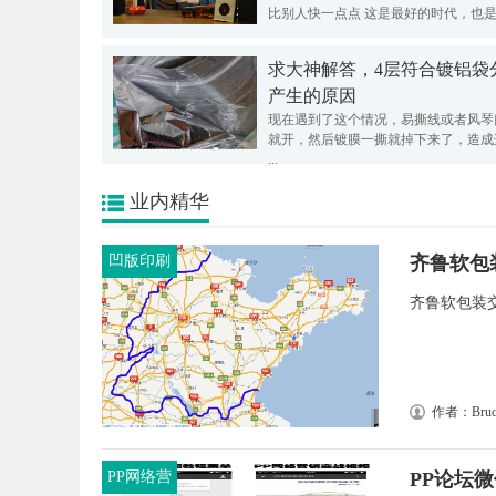
比别人快一点点 这是最好的时代，也是最 
求大神解答，4层符合镀铝袋
产生的原因
现在遇到了这个情况，易撕线或者风琴
就开，然后镀膜一撕就掉下来了，造成
...
业内精华
凹版印刷
齐鲁软包
齐鲁软包装交
作者：Bruc
PP网络营
PP论坛