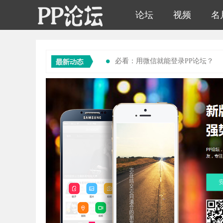
论坛
视频
名
胶辊
必看：用微信就能登录PP论坛？