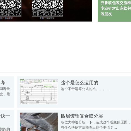
齐鲁软包装交流群
专业针对山东软包
装朋友
参考
这个是怎么运用的
同容量
这个不带运算公式的么。。。 ...
度，需
人快一
四层镀铝复合膜分层
各位大神给分析一下，造成这个现象的原因，
有什么快捷方法能查出这个事情？ ...
只想跑的