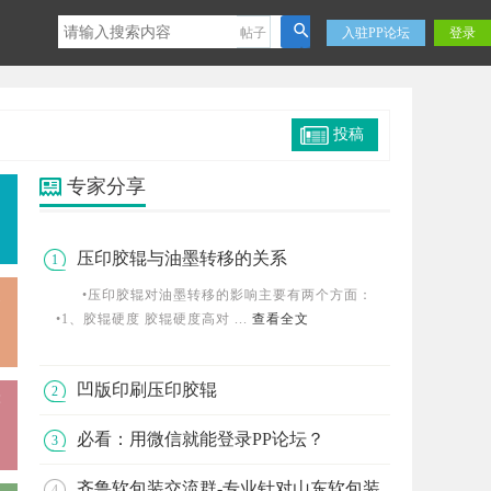
帖子
入驻PP论坛
登录
搜
索
P论坛微信公众号，软包装专业视频免费分享
PP论坛手机客户端，最
投稿
专家分享
压印胶辊与油墨转移的关系
1
•压印胶辊对油墨转移的影响主要有两个方面：
•1、胶辊硬度 胶辊硬度高对 ...
查看全文
凹版印刷压印胶辊
2
必看：用微信就能登录PP论坛？
3
齐鲁软包装交流群-专业针对山东软包装
4