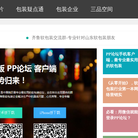
片
包装疑点通
包装企业
三品空间
齐鲁软包装交流群-专业针对山东软包装朋友
P
PP论坛手机客户
端，最专业最实用
的软包装
《从零开始》，软
包装行业第一本网
络营销实
必看：用微信就能
登录PP论坛？