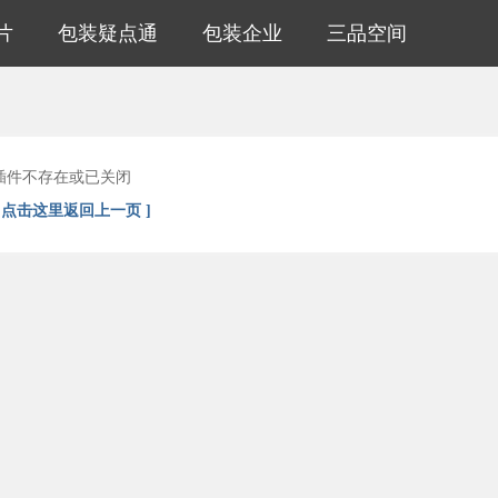
片
包装疑点通
包装企业
三品空间
插件不存在或已关闭
[ 点击这里返回上一页 ]