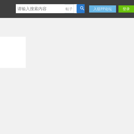
帖子
入驻PP论坛
登录
搜
索