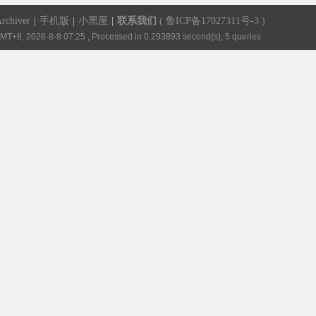
rchiver
|
手机版
|
小黑屋
|
联系我们
(
鲁ICP备17027311号-3
)
MT+8, 2026-8-8 07:25
, Processed in 0.293893 second(s), 5 queries .