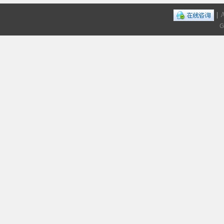
|
A
G