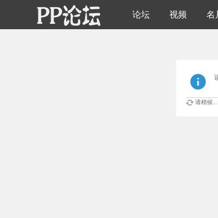
论坛
视频
名
请稍候...