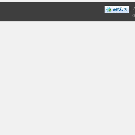
|
A
G