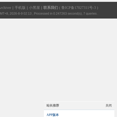
rchiver
|
手机版
|
小黑屋
|
联系我们
(
鲁ICP备17027311号-3
)
MT+8, 2026-8-9 02:13
, Processed in 0.247263 second(s), 7 queries .
站长推荐
关闭
APP版本