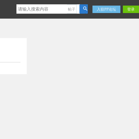
帖子
入驻PP论坛
登录
搜
索