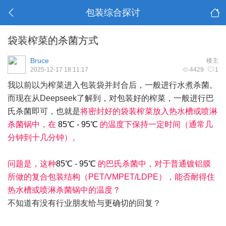
包装综合探讨
袋装榨菜的杀菌方式
Bruce
楼主
2025-12-17 18:11:17
4429
1
我以前以为榨菜进入包装袋并封合后，一般进行水煮杀菌。
而现在从Deepseek了解到，对包装好的榨菜，一般进行巴
氏杀菌即可，也就是
将密封好的袋装榨菜放入热水槽或喷淋
杀菌锅中，在
85℃ - 95℃
的温度下保持一定时间（通常几
分钟到十几分钟）。
问题是，这种
85℃ - 95℃
的巴氏杀菌中，对于普通镀铝膜
所做的复合包装结构（PET/VMPET/LDPE），能否耐得住
热水槽或喷淋杀菌锅中的温度？
不知道有没有行业朋友给与更确切的回复？