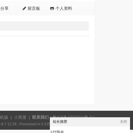
分享
留言板
个人资料
机版
|
小黑屋
|
联系我们
(
鲁ICP备17027311号-3
)
站长推荐
关闭
8-7 12:39
, Processed in 0.235087 second(s), 19 queries .
APP版本