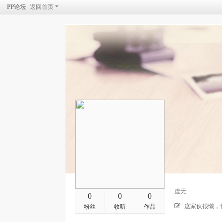
PP论坛
返回首页
虚无
0
0
0
这家伙很懒，
粉丝
收听
作品