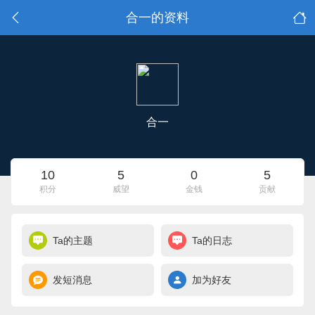
合一的资料
合一
10
5
0
5
积分
威望
金钱
贡献
Ta的主题
Ta的日志
发短消息
加为好友