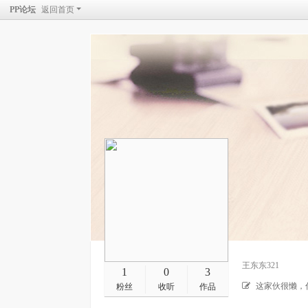
PP论坛
返回首页
王东东321
1
0
3
这家伙很懒，
粉丝
收听
作品