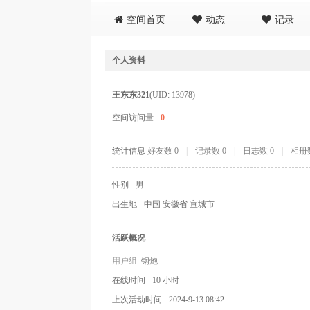
空间首页
动态
记录
个人资料
王东东321
(UID: 13978)
空间访问量
0
统计信息
好友数 0
|
记录数 0
|
日志数 0
|
相册数
性别
男
出生地
中国 安徽省 宣城市
活跃概况
用户组
钢炮
在线时间
10 小时
上次活动时间
2024-9-13 08:42