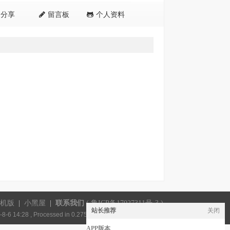
分享
留言板
个人资料
机版
|
小黑屋
|
联系我们
(
鲁ICP备17027311号-3
)
站长推荐
关闭
8-6 14:28
, Processed in 0.275201 second(s), 18 queries .
APP版本