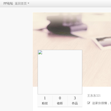
PP论坛
返回首页
王东东321
1
0
3
这家伙很懒，
粉丝
收听
作品