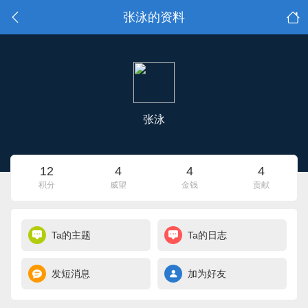
张泳的资料
张泳
12
4
4
4
积分
威望
金钱
贡献
Ta的主题
Ta的日志
发短消息
加为好友