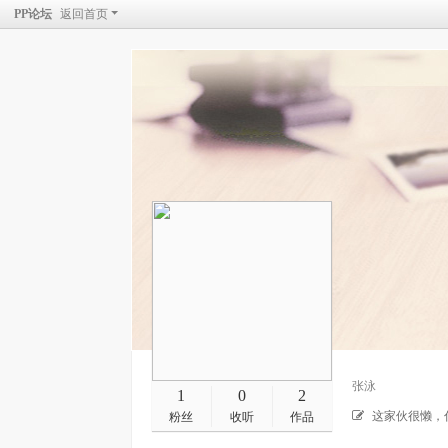
PP论坛
返回首页
张泳
1
0
2
这家伙很懒，
粉丝
收听
作品