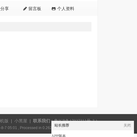
分享
留言板
个人资料
机版
|
小黑屋
|
联系我们
(
鲁ICP备17027311号-3
)
站长推荐
关闭
8-7 05:01
, Processed in 0.262381 second(s), 18 queries .
APP版本