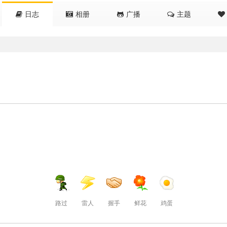
日志
相册
广播
主题
路过
雷人
握手
鲜花
鸡蛋