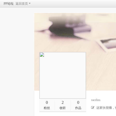
PP论坛
返回首页
racelins
0
2
0
这家伙很懒，
粉丝
收听
作品