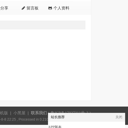
分享
留言板
个人资料
机版
|
小黑屋
|
联系我们
(
鲁ICP备17027311号-3
)
站长推荐
关闭
8-8 22:25
, Processed in 0.210625 second(s), 18 queries .
APP版本