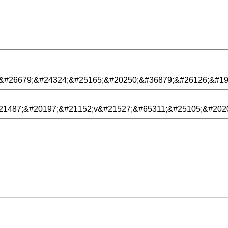
&#26679;&#24324;&#25165;&#20250;&#36879;&#26126;&#19
21487;&#20197;&#21152;v&#21527;&#65311;&#25105;&#202