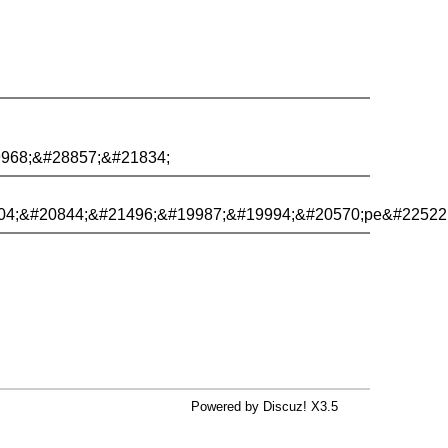
968;&#28857;&#21834;
04;&#20844;&#21496;&#19987;&#19994;&#20570;pe&#22522
Powered by Discuz! X3.5